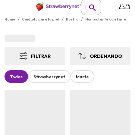
/
/
/
Home
Cuidado para la piel
Rostro
Humectante con Tinte
FILTRAR
ORDENANDO
Todas
Strawberrynet
Marte