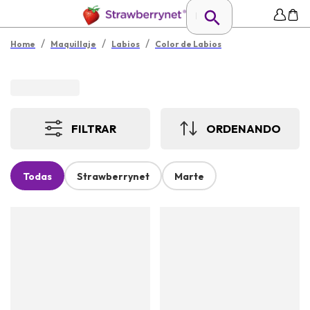
/
/
/
Home
Maquillaje
Labios
Color de Labios
FILTRAR
ORDENANDO
Todas
Strawberrynet
Marte