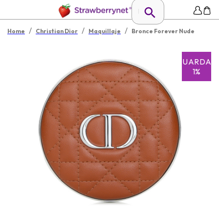
/
/
/
Home
Christian Dior
Maquillaje
Bronce Forever Nude
GUARDAR
1%