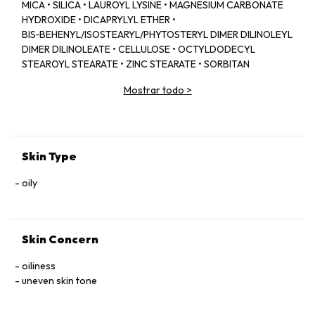
MICA • SILICA • LAUROYL LYSINE • MAGNESIUM CARBONATE
HYDROXIDE • DICAPRYLYL ETHER •
BIS‑BEHENYL/ISOSTEARYL/PHYTOSTERYL DIMER DILINOLEYL
DIMER DILINOLEATE • CELLULOSE • OCTYLDODECYL
STEAROYL STEARATE • ZINC STEARATE • SORBITAN
SESQUIISOSTEARATE • CAPRYLYL GLYCOL • IRIS FLORENTINA
Mostrar todo
>
ROOT EXTRACT • PARFUM (FRAGRANCE) • MAGNESIUM
MYRISTATE • ETHYLHEXYLGLYCERIN • SODIUM
DEHYDROACETATE • AQUA (WATER) • ASCORBYL
GLUCOSIDE • COLEUS BARBATIUS ROOT EXTRACT •
ISOEUGENYL ACETATE • TOCOPHEROL • LINALYL ACETATE •
Skin Type
HYALURONIC ACID • CEDRUS ATLANTICA OIL/EXTRACT •
VANILLIN • SODIUM BENZOATE • POTASSIUM SORBATE.
oily
+ / − (MAY CONTAIN):
CI 77891 (TITANIUM DIOXIDE) • CI 77491 • CI 77492 • CI 77499
(IRON OXIDES)
Skin Concern
oiliness
uneven skin tone