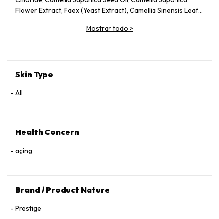
Chloride, Camellia Japonica Seed Oil, Camellia Japonica
Flower Extract, Faex (Yeast Extract), Camellia Sinensis Leaf
Extract, Pentylene Glycol, Sodium Citrate, Chlorphenesin,
Mostrar todo
>
Caprylyl Glycol, Citric Acid, Parfum (Fragrance), Adenosine,
Tocopherol, 1,2‑Hexanediol.
Skin Type
All
Health Concern
aging
Brand / Product Nature
Prestige