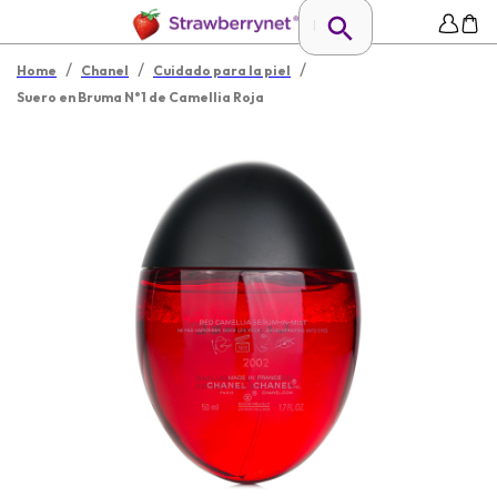
/
/
/
Home
Chanel
Cuidado para la piel
Suero en Bruma N°1 de Camellia Roja