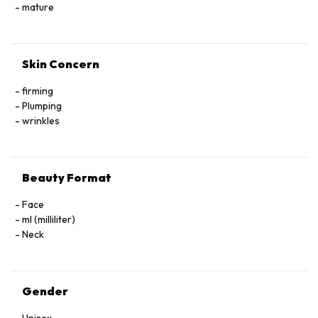
mature
Skin Concern
firming
Plumping
wrinkles
Beauty Format
Face
ml (milliliter)
Neck
Gender
Unisex