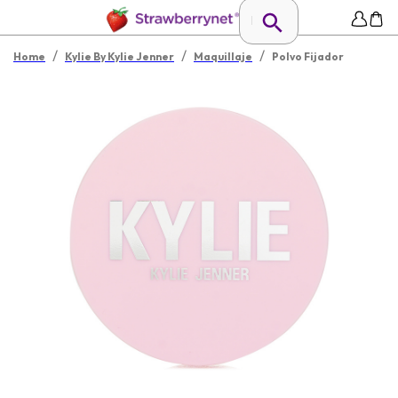
/
/
/
Home
Kylie By Kylie Jenner
Maquillaje
Polvo Fijador