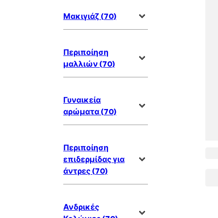
Μακιγιάζ (70)
Περιποίηση
μαλλιών (70)
Γυναικεία
αρώματα (70)
Περιποίηση
επιδερμίδας για
άντρες (70)
Ανδρικές