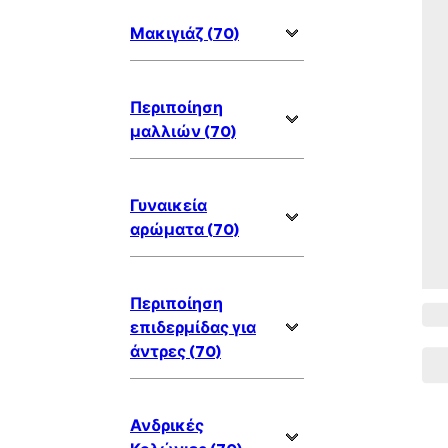
Μακιγιάζ (70)
Περιποίηση
μαλλιών (70)
Γυναικεία
αρώματα (70)
Περιποίηση
επιδερμίδας για
άντρες (70)
Ανδρικές