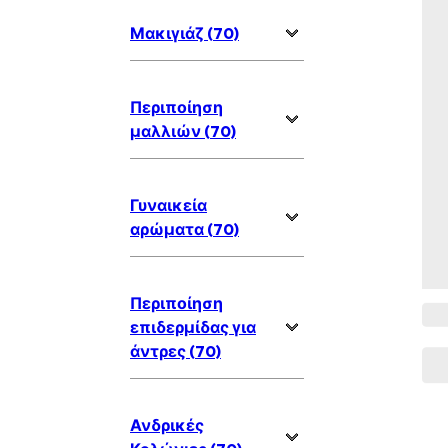
Μακιγιάζ (70)
Περιποίηση
μαλλιών (70)
Γυναικεία
αρώματα (70)
Περιποίηση
επιδερμίδας για
άντρες (70)
Ανδρικές