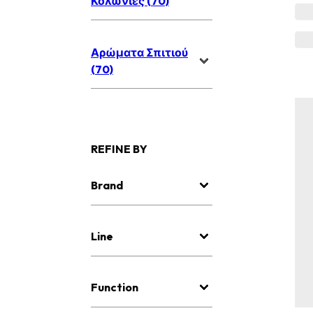
Κολώνιες (70)
Αρώματα Σπιτιού
(70)
REFINE BY
Brand
Line
Function