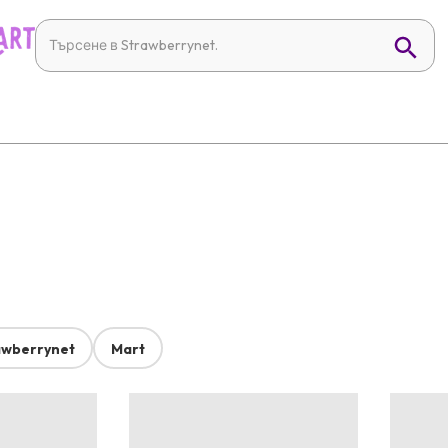
awberrynet
Mart