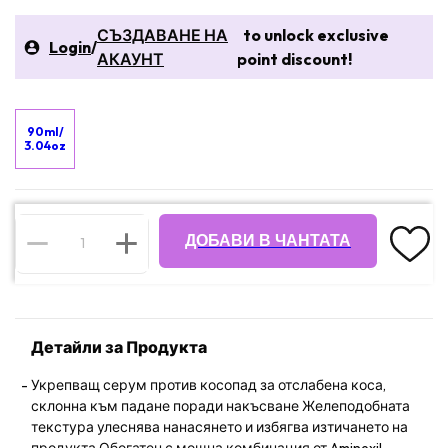
СЪЗДАВАНЕ НА
to unlock exclusive
Login
/
АКАУНТ
point discount!
90ml/
3.04oz
ДОБАВИ В ЧАНТАТА
Детайли за Продукта
Укрепващ серум против косопад за отслабена коса,
склонна към падане поради накъсване Желеподобната
текстура улеснява нанасянето и избягва изтичането на