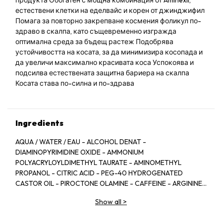
продукта Обогатен с мощна комбинация от Aminexil,
естествени клетки на еделвайс и корен от джинджифил
Помага за повторно закрепване космения фоликул по-
здраво в скалпа, като същевременно изгражда
оптимална среда за бъдещ растеж Подобрява
устойчивостта на косата, за да минимизира косопада и
да увеличи максимално красивата коса Успокоява и
подсилва естествената защитна бариера на скалпа
Косата става по-силна и по-здрава
Ingredients
AQUA / WATER / EAU - ALCOHOL DENAT -
DIAMINOPYRIMIDINE OXIDE - AMMONIUM
POLYACRYLOYLDIMETHYL TAURATE - AMINOMETHYL
PROPANOL - CITRIC ACID - PEG-40 HYDROGENATED
CASTOR OIL - PIROCTONE OLAMINE - CAFFEINE - ARGININE
- LIMONENE - NIACINAMIDE - PYRIDOXINE HCL - LINALOOL -
Show all
>
SAFFLOWER GLUCOSIDE - BENZYL SALICYLATE -
COUMARIN - CITRAL - BENZYL ALCOHOL -