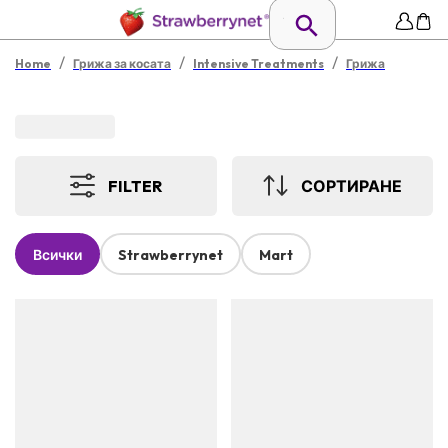
/
/
/
Home
Грижа за косата
Intensive Treatments
Грижа
FILTER
СОРТИРАНЕ
Всички
Strawberrynet
Mart