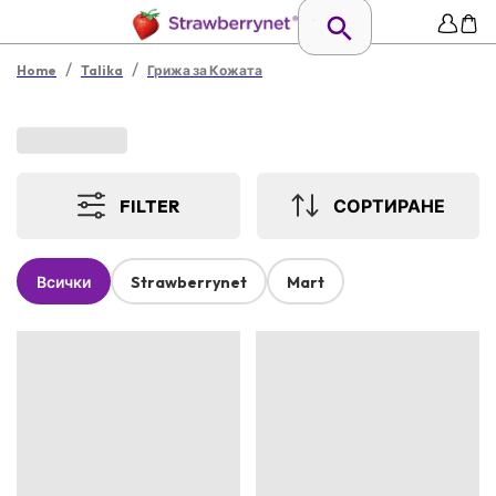
/
/
Home
Talika
Грижа за Кожата
FILTER
СОРТИРАНЕ
Всички
Strawberrynet
Mart