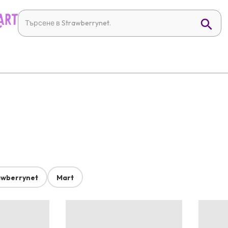
awberrynet
Mart