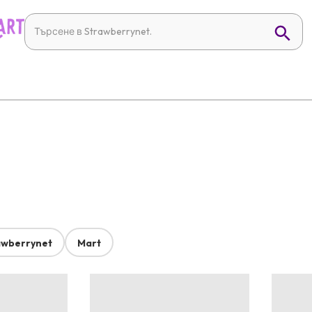
awberrynet
Mart