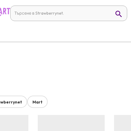
awberrynet
Mart