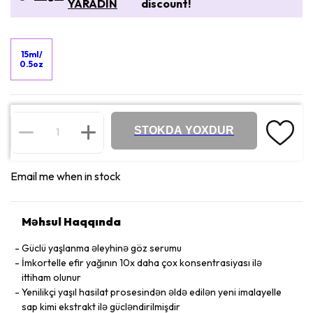
YARADIN
discount!
15ml/
0.5oz
STOKDA YOXDUR
Email me when in stock
Məhsul Haqqında
Güclü yaşlanma əleyhinə göz serumu
İmkortelle efir yağının 10x daha çox konsentrasiyası ilə
ittiham olunur
Yenilikçi yaşıl hasilat prosesindən əldə edilən yeni imalayelle
sap kimi ekstrakt ilə gücləndirilmişdir