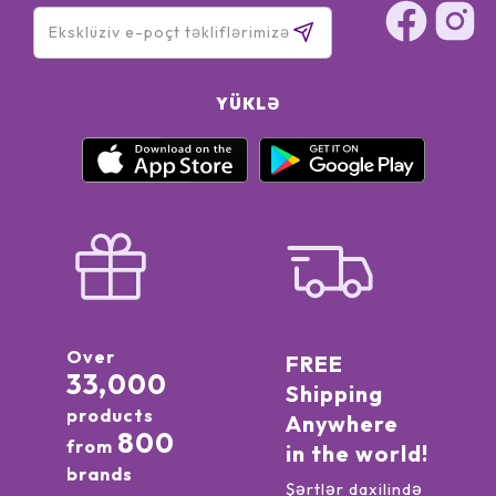
YÜKLƏ
Over
FREE
33,000
Shipping
products
Anywhere
800
from
in the world!
brands
Şərtlər daxilində