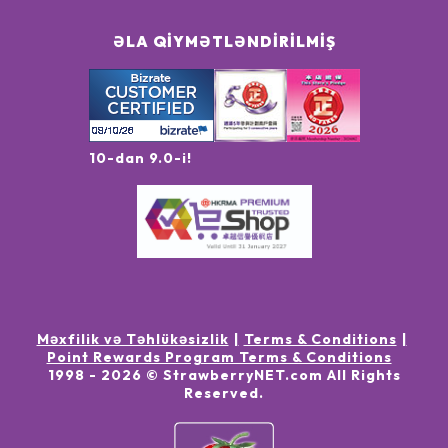
ƏLA QIYMƏTLƏNDIRILMIŞ
10-dan 9.0-i!
Məxfilik və Təhlükəsizlik
Terms & Conditions
Point Rewards Program Terms & Conditions
1998 -
2026
© StrawberryNET.com
All Rights
Reserved
.