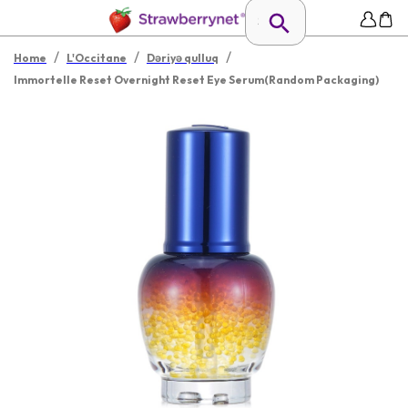
/
/
/
Home
L'Occitane
Dəriyə qulluq
Immortelle Reset Overnight Reset Eye Serum(Random Packaging)