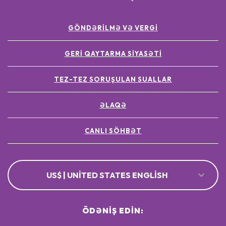
GÖNDƏRILMƏ VƏ VERGI
GERI QAYTARMA SIYASƏTI
TEZ-TEZ SORUŞULAN SUALLAR
ƏLAQƏ
CANLI SÖHBƏT
US$ | UNITED STATES ENGLISH
ÖDƏNIŞ EDIN: