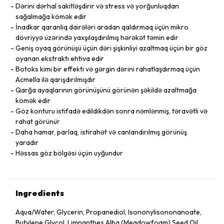
Dərini dərhal sakitləşdirir və stress və yorğunluqdan
sağalmağa kömək edir
İnadkar qaranlıq dairələri aradan qaldırmaq üçün mikro
dövriyyə üzərində yaxşılaşdırılmış hərəkət təmin edir
Geniş oyaq görünüşü üçün dəri şişkinliyi azaltmaq üçün bir göz
oyanan ekstraktı ehtiva edir
Botoks kimi bir effekti və gərgin dərini rahatlaşdırmaq üçün
Acmella ilə qarışdırılmışdır
Qarğa ayaqlarının görünüşünü görünən şəkildə azaltmağa
kömək edir
Göz konturu istifadə edildikdən sonra nəmlənmiş, təravətli və
rahat görünür
Daha hamar, parlaq, istirahət və canlandırılmış görünüş
yaradır
Həssas göz bölgəsi üçün uyğundur
Ingredients
Aqua/Water, Glycerin, Propanediol, Isononylisononanoate,
Butylene Glycol, Limnanthes Alba (Meadowfoam) Seed Oil,