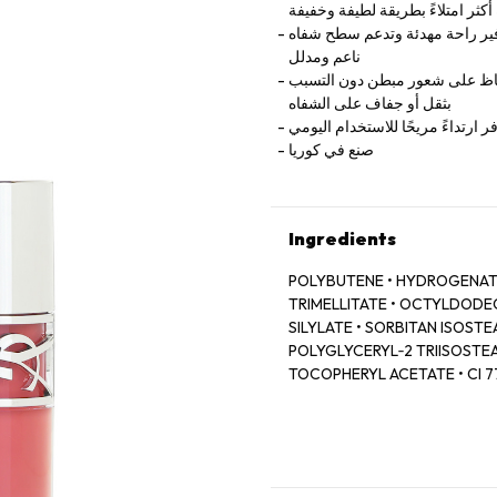
كثر امتلاءً بطريقة لطيفة وخفيفة
وفير راحة مهدئة وتدعم سطح شفاه
ناعم ومدلل
لحفاظ على شعور مبطن دون التسبب
بثقل أو جفاف على الشفاه
 ارتداءً مريحًا للاستخدام اليومي
صنع في كوريا
Ingredients
POLYBUTENE • HYDROGENATE
TRIMELLITATE • OCTYLDODECA
SILYLATE • SORBITAN ISOSTEA
POLYGLYCERYL‑2 TRIISOSTEA
TOCOPHERYL ACETATE • CI 774
LAKE • DEHYDROACETIC ACID
ROOT OIL / GINGER ROOT OIL
77499 / IRON OXIDES • CAPR
COLOPHANE • HYALURONIC ACI
EXTRACT