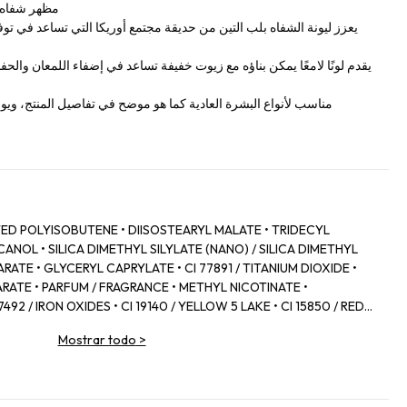
مظهر شفاه أ
يعزز ليونة الشفاه بلب التين من حديقة مجتمع أوريكا التي تساعد في ت
يقدم لونًا لامعًا يمكن بناؤه مع زيوت خفيفة تساعد في إضفاء اللمعان وا
مناسب لأنواع البشرة العادية كما هو موضح في تفاصيل المنتج، ويوفر
D POLYISOBUTENE • DIISOSTEARYL MALATE • TRIDECYL
NOL • SILICA DIMETHYL SILYLATE (NANO) / SILICA DIMETHYL
RATE • GLYCERYL CAPRYLATE • CI 77891 / TITANIUM DIOXIDE •
RATE • PARFUM / FRAGRANCE • METHYL NICOTINATE •
92 / IRON OXIDES • CI 19140 / YELLOW 5 LAKE • CI 15850 / RED 7
 • POLYGLYCERYL‑2 DIISOSTEARATE • ZINGIBER OFFICINALE
Mostrar todo
>
 • CANOLA OIL • CAPSICUM FRUTESCENS FRUIT EXTRACT • CI
YLIC/CAPRIC TRIGLYCERIDE • COLOPHONIUM / ROSIN /
D • PANTHENOL • FICUS CARICA FRUIT EXTRACT / FIG FRUIT