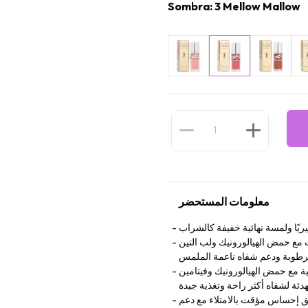
Sombra: 3 Mellow Mallow
معلومات المستحضر
ريًا ولمسة نهائية خفيفة كالشراب
اصق غنيًا بتركيبة تحتوي على 95% من الزيت مع حمض الهيالورونيك ولب التين
رطوبة ودعم شفاه ناعمة الملمس
ورونيك وفيتامين E اللذين يساعدان على جذب الرطوبة وتقديم رعاية
دئة لشفاه أكثر راحة وتغذية جيدة
 إحساس مؤقت بالامتلاء مع دعم